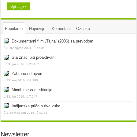
Opširnije »
Popularno
Najnovije
Komentari
Oznake
Dokumentarni film „Tajna“ (2006) sa prevodom
3. фебруар 2024.
72,058
Šta znači biti proaktivan
23. јул 2016.
23,162
Zabrane i drajveri
23. мај 2016.
7,980
Mindfulness meditacija
23. јул 2016.
7,247
Indijanska priča o dva vuka
2. септембар 2016.
4,735
Newsletter