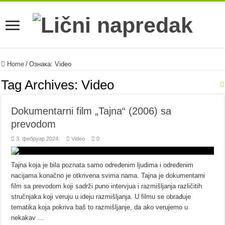
Home
/
Ознака:
Video
Tag Archives:
Video
Dokumentarni film „Tajna“ (2006) sa
prevodom
3. фебруар 2024.
Video
0
Tajna koja je bila poznata samo određenim ljudima i određenim
nacijama konačno je otkrivena svima nama. Tajna je dokumentarni
film sa prevodom koji sadrži puno intervjua i razmišljanja različitih
stručnjaka koji veruju u ideju razmišljanja. U filmu se obrađuje
tematika koja pokriva baš to razmišljanje, da ako verujemo u
nekakav …