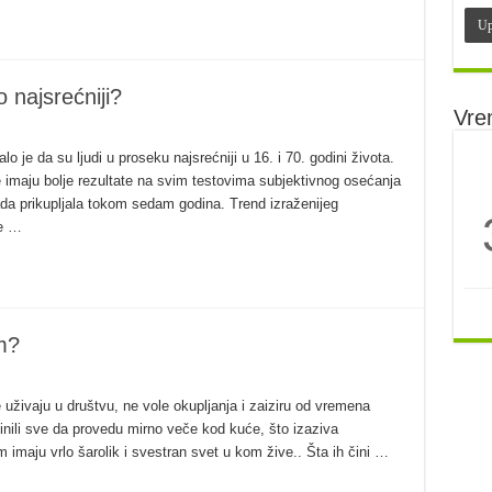
 najsrećniji?
Vre
o je da su ljudi u proseku najsrećniji u 16. i 70. godini života.
 imaju bolje rezultate na svim testovima subjektivnog osećanja
ada prikupljala tokom sedam godina. Trend izraženijeg
je …
im?
uživaju u društvu, ne vole okupljanja i zaiziru od vremena
činili sve da provedu mirno veče kod kuće, što izaziva
m imaju vrlo šarolik i svestran svet u kom žive.. Šta ih čini …