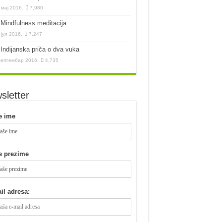
 мај 2016.
7,980
Mindfulness meditacija
 јул 2016.
7,247
Indijanska priča o dva vuka
септембар 2016.
4,735
sletter
e ime
e prezime
il adresa: