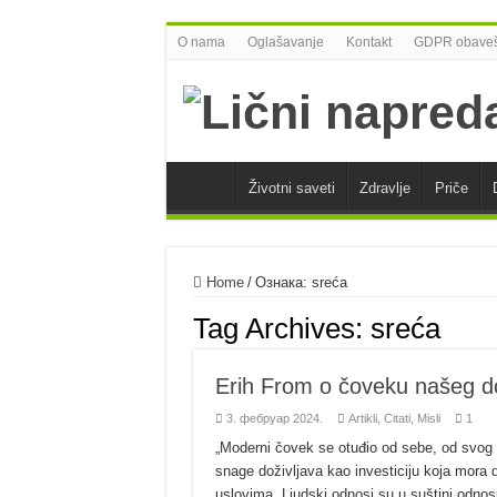
O nama
Oglašavanje
Kontakt
GDPR obaveš
Životni saveti
Zdravlje
Priče
Home
/
Ознака:
sreća
Tag Archives:
sreća
Erih From o čoveku našeg 
3. фебруар 2024.
Artikli
,
Citati
,
Misli
1
„Moderni čovek se otuđio od sebe, od svog bl
snage doživljava kao investiciju koja mora
uslovima. Ljudski odnosi su u suštini odnos