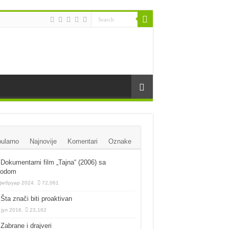
ularno
Najnovije
Komentari
Oznake
Dokumentarni film „Tajna“ (2006) sa
vodom
фебруар 2024.
72,061
Šta znači biti proaktivan
 јул 2016.
23,162
Zabrane i drajveri