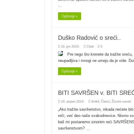
…
Opširnije »
Duško Radović o sreći..
16. јун 2019.
Citati
0
Pre nego što krenete da tražite sreću,
neupadljiva i mnogi ne umeju da je vide. 
Opširnije »
BITI SAVRŠEN v. BITI SRE
24. април 2019.
Artikli
,
Članci
,
Životni saveti
„Ako tražite savršenstvo, nikada nećete biti
reči, već deo naše svakodnevice. Nismo sv
baš mi postanemo sinonim reći SAVRŠENSTVO
savršenstvom? …