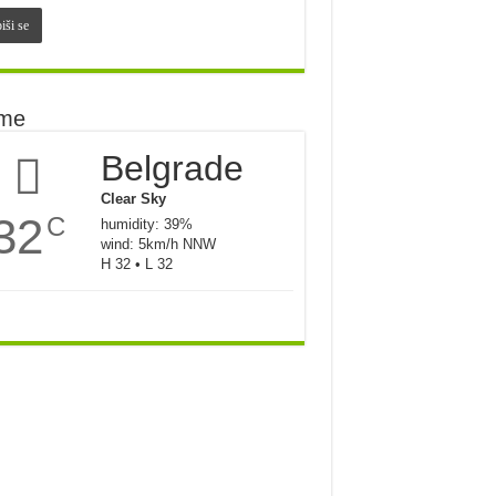
me
Belgrade
Clear Sky
32
C
humidity: 39%
wind: 5km/h NNW
H 32 • L 32