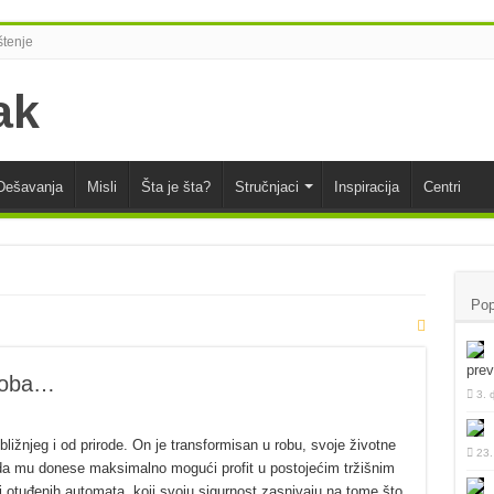
tenje
Dešavanja
Misli
Šta je šta?
Stručnjaci
Inspiracija
Centri
Pop
pre
doba…
3. 
ižnjeg i od prirode. On je transformisan u robu, svoje životne
23.
 da mu donese maksimalno mogući profit u postojećim tržišnim
i otuđenih automata, koji svoju sigurnost zasnivaju na tome što