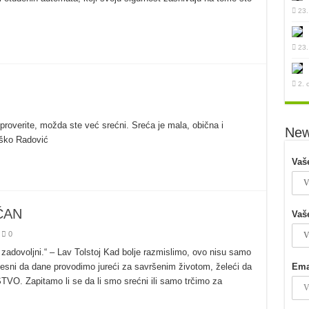
23.
23.
2. 
 proverite, možda ste već srećni. Sreća je mala, obična i
New
Duško Radović
Vaš
ĆAN
Vaš
0
 zadovoljni.“ – Lav Tolstoj Kad bolje razmislimo, ovo nisu samo
esni da dane provodimo jureći za savršenim životom, želeći da
Ema
. Zapitamo li se da li smo srećni ili samo trčimo za