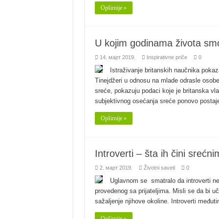
Opširnije »
U kojim godinama života smo
14. март 2019.
Inspirativne priče
0
Istraživanje britanskih naučnika pokazal
Tinejdžeri u odnosu na mlade odrasle osobe
sreće, pokazuju podaci koje je britanska vl
subjektivnog osećanja sreće ponovo posta
Opširnije »
Introverti – šta ih čini srećn
2. март 2019.
Životni saveti
0
Uglavnom se smatralo da introverti ne 
provedenog sa prijateljima. Misli se da bi u
sažaljenje njihove okoline. Introverti međuti
Opširnije »