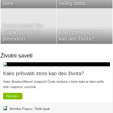
žene
našeg doba…
Dokumentarni film
„Tajna“ (2006) sa
Kako prihvatiti stres
prevodom
kao deo života?
Životni saveti
Kako prihvatiti stres kao deo života?
Autor: Branka Mitrović Josipović Često slušamo o tome kako je stres nešto
loše i naporno, uzročnik …
Opširnije »
Monika Popov: Teški ljudi