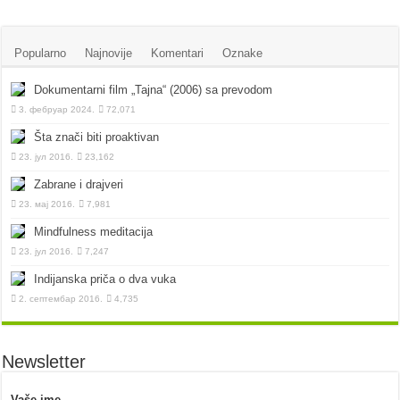
Popularno
Najnovije
Komentari
Oznake
Dokumentarni film „Tajna“ (2006) sa prevodom
3. фебруар 2024.
72,071
Šta znači biti proaktivan
23. јул 2016.
23,162
Zabrane i drajveri
23. мај 2016.
7,981
Mindfulness meditacija
23. јул 2016.
7,247
Indijanska priča o dva vuka
2. септембар 2016.
4,735
Newsletter
Vaše ime