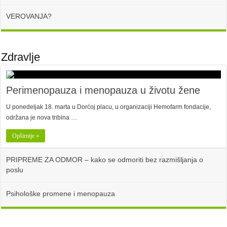
VEROVANJA?
Zdravlje
Perimenopauza i menopauza u životu žene
U ponedeljak 18. marta u Dorćoj placu, u organizaciji Hemofarm fondacije,
održana je nova tribina …
Opširnije »
PRIPREME ZA ODMOR – kako se odmoriti bez razmišljanja o
poslu
Psihološke promene i menopauza