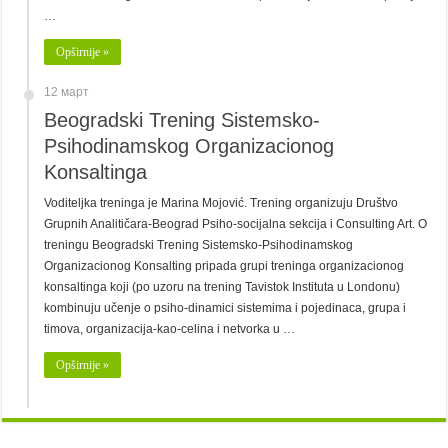
…
Opširnije »
12 март
Beogradski Trening Sistemsko-
Psihodinamskog Organizacionog
Konsaltinga
Voditeljka treninga je Marina Mojović. Trening organizuju Društvo
Grupnih Analitičara-Beograd Psiho-socijalna sekcija i Consulting Art. O
treningu Beogradski Trening Sistemsko-Psihodinamskog
Organizacionog Konsalting pripada grupi treninga organizacionog
konsaltinga koji (po uzoru na trening Tavistok Instituta u Londonu)
kombinuju učenje o psiho-dinamici sistemima i pojedinaca, grupa i
timova, organizacija-kao-celina i netvorka u …
Opširnije »