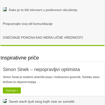
Kako je to biti introvert u poslovnom okruženju
Prepoznajte svoj stil komunikacije
OSEĆANJE PONOSA KAO MERA LIČNE VREDNOSTI
Inspirativne priče
Simon Sinek – nepopravljivi optimista
Simon Sinek je moderni američki pisac i motivacioni govornik. Svetsku slavu
doživeo je objavom knjiga …
Opširnije »
Saveti starih ljudi zbog kojih ćete se zamisliti