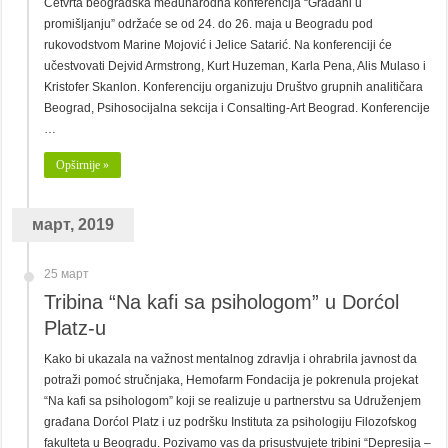
Četvrta beogradska međunarodna konferencija “Građani u
promišljanju” održaće se od 24. do 26. maja u Beogradu pod
rukovodstvom Marine Mojović i Jelice Satarić. Na konferenciji će
učestvovati Dejvid Armstrong, Kurt Huzeman, Karla Pena, Alis Mulaso i
Kristofer Skanlon. Konferenciju organizuju Društvo grupnih analitičara
Beograd, Psihosocijalna sekcija i Consalting-Art Beograd. Konferencije
…
Opširnije »
март, 2019
25 март
Tribina “Na kafi sa psihologom” u Dorćol
Platz-u
Kako bi ukazala na važnost mentalnog zdravlja i ohrabrila javnost da
potraži pomoć stručnjaka, Hemofarm Fondacija je pokrenula projekat
“Na kafi sa psihologom” koji se realizuje u partnerstvu sa Udruženjem
građana Dorćol Platz i uz podršku Instituta za psihologiju Filozofskog
fakulteta u Beogradu. Pozivamo vas da prisustvujete tribini “Depresija –