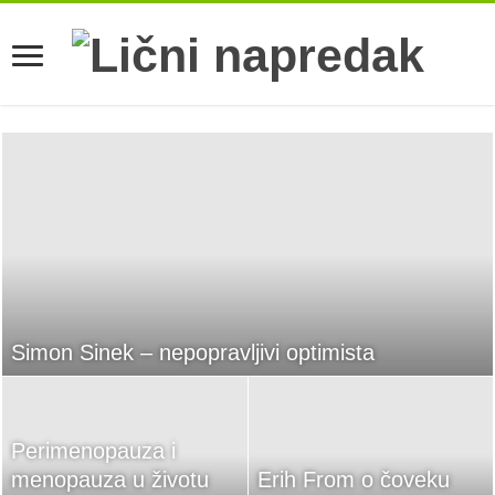
Simon Sinek – nepopravljivi optimista
Perimenopauza i
menopauza u životu
Erih From o čoveku