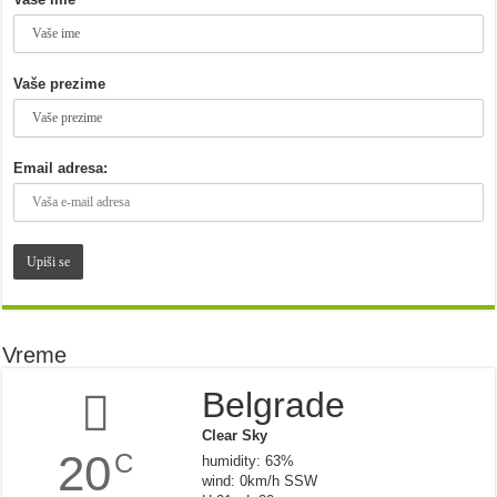
Vaše prezime
Email adresa:
Vreme
Belgrade
Clear Sky
20
C
humidity: 63%
wind: 0km/h SSW