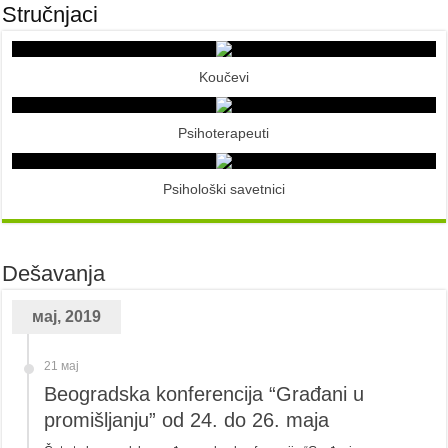
Stručnjaci
Koučevi
Psihoterapeuti
Psihološki savetnici
Dešavanja
мај, 2019
21 мај
Beogradska konferencija “Građani u
promišljanju” od 24. do 26. maja