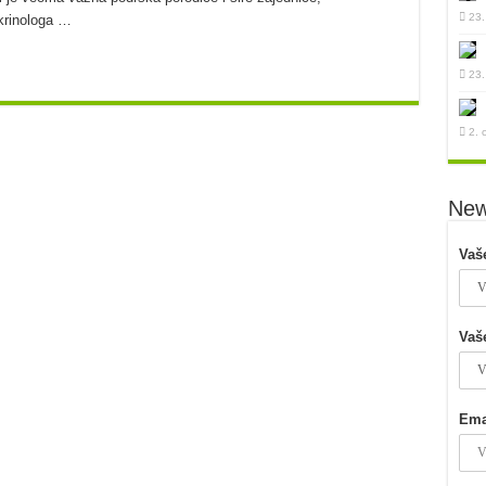
23.
krinologa …
23.
2. 
New
Vaš
Vaš
Ema