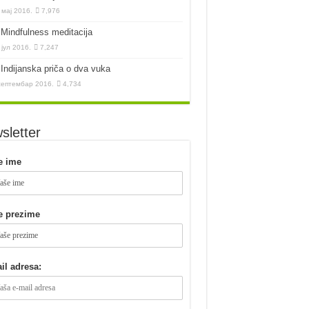
 мај 2016.
7,976
Mindfulness meditacija
 јул 2016.
7,247
Indijanska priča o dva vuka
септембар 2016.
4,734
sletter
e ime
e prezime
il adresa: