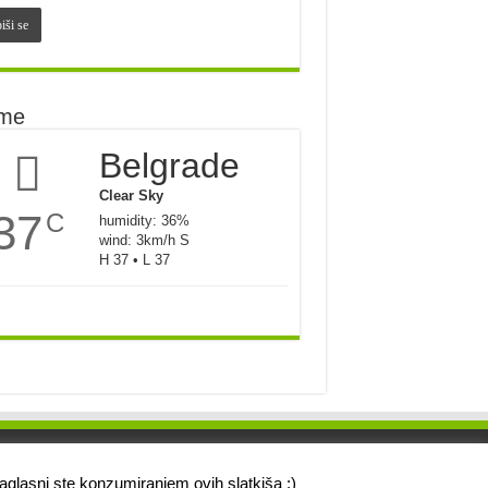
me
Belgrade
Clear Sky
37
C
humidity: 36%
wind: 3km/h S
H 37 • L 37
saglasni ste konzumiranjem ovih slatkiša :)