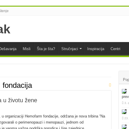
tenje
Dešavanja
Misli
Šta je šta?
Stručnjaci
Inspiracija
Centri
Pop
fondacija
pre
 u životu žene
3. 
 u organizaciji Hemofarm fondacije, održana je nova tribina “Na
23.
azgovarali o perimenopauzi i menopauzi, jednom od
em je veoma važna podrška porodice i šire zajednice,