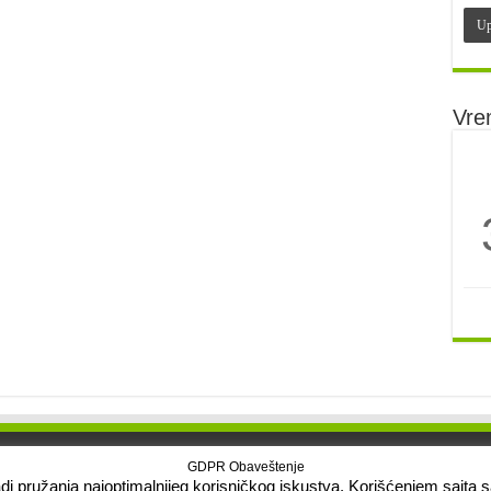
Vre
GDPR Obaveštenje
 radi pružanja najoptimalnijeg korisničkog iskustva. Korišćenjem sajta 