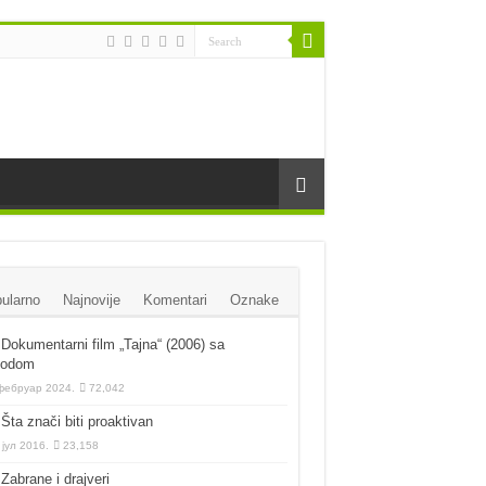
ularno
Najnovije
Komentari
Oznake
Dokumentarni film „Tajna“ (2006) sa
vodom
фебруар 2024.
72,042
Šta znači biti proaktivan
 јул 2016.
23,158
Zabrane i drajveri