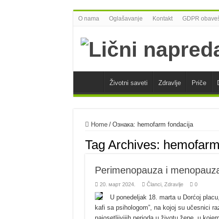
O nama
Oglašavanje
Kontakt
GDPR obaveš
Životni saveti
Zdravlje
Priče
Home
/
Ознака:
hemofarm fondacija
Tag Archives:
hemofarm 
Perimenopauza i menopauza
20. март 2024.
Članci
,
Zdravlje
0
U ponedeljak 18. marta u Dorćoj placu,
kafi sa psihologom”, na kojoj su učesnici r
najosetljivijih perioda u životu žene, u koj