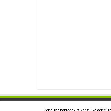
Portal licninapredak.rs koristi "kolačiće"