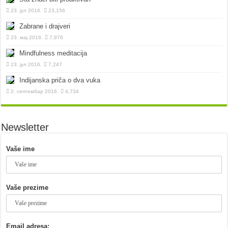
23. јул 2016.
23,156
Zabrane i drajveri
23. мај 2016.
7,976
Mindfulness meditacija
23. јул 2016.
7,247
Indijanska priča o dva vuka
2. септембар 2016.
4,734
Newsletter
Vaše ime
Vaše prezime
Email adresa: