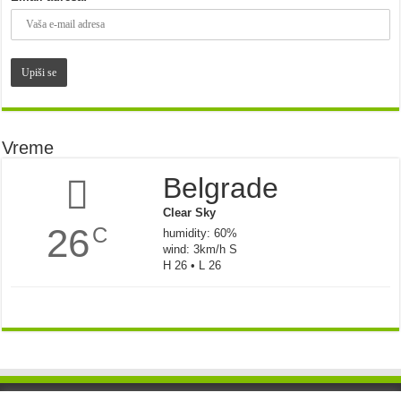
Vreme
Belgrade
Clear Sky
26
C
humidity: 60%
wind: 3km/h S
H 26 • L 26