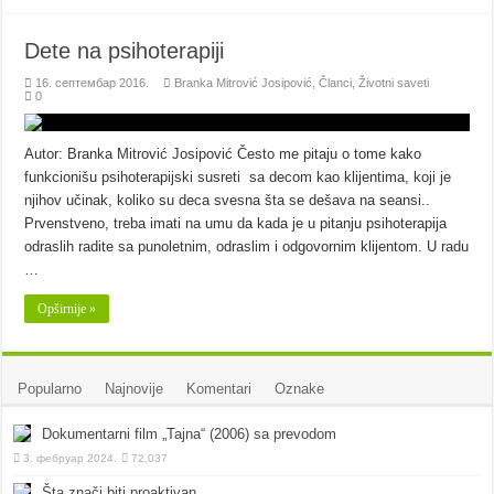
Dete na psihoterapiji
16. септембар 2016.
Branka Mitrović Josipović
,
Članci
,
Životni saveti
0
Autor: Branka Mitrović Josipović Često me pitaju o tome kako
funkcionišu psihoterapijski susreti sa decom kao klijentima, koji je
njihov učinak, koliko su deca svesna šta se dešava na seansi..
Prvenstveno, treba imati na umu da kada je u pitanju psihoterapija
odraslih radite sa punoletnim, odraslim i odgovornim klijentom. U radu
…
Opširnije »
Popularno
Najnovije
Komentari
Oznake
Dokumentarni film „Tajna“ (2006) sa prevodom
3. фебруар 2024.
72,037
Šta znači biti proaktivan