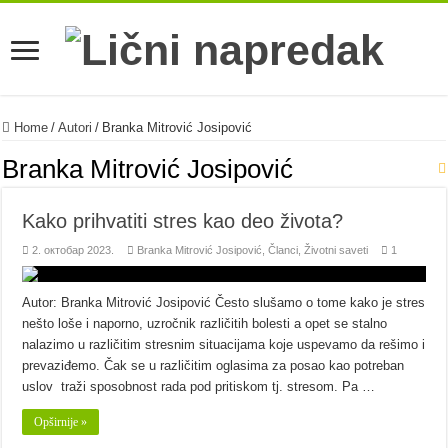
Home
/
Autori
/
Branka Mitrović Josipović
Branka Mitrović Josipović
Kako prihvatiti stres kao deo života?
2. октобар 2023.
Branka Mitrović Josipović
,
Članci
,
Životni saveti
1
Autor: Branka Mitrović Josipović Često slušamo o tome kako je stres
nešto loše i naporno, uzročnik različitih bolesti a opet se stalno
nalazimo u različitim stresnim situacijama koje uspevamo da rešimo i
prevaziđemo. Čak se u različitim oglasima za posao kao potreban
uslov traži sposobnost rada pod pritiskom tj. stresom. Pa …
Opširnije »